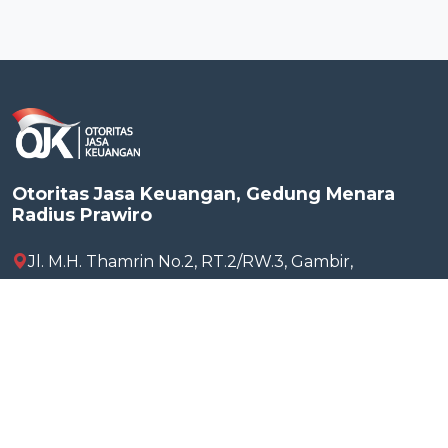
Otoritas Jasa Keuangan, Gedung Menara
Radius Prawiro
Jl. M.H. Thamrin No.2, RT.2/RW.3, Gambir,
Kecamatan Gambir Kota Jakarta Pusat, Daerah
Khusus Ibukota Jakarta 10110, Indonesia
(021) 2960 0000
sustainablefinance@ojk.go.id
Ikuti Kami