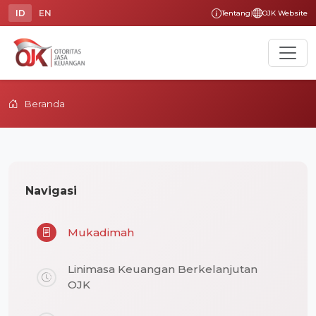
ID
EN
Tentang
|
OJK Website
Beranda
Navigasi
Mukadimah
Linimasa Keuangan Berkelanjutan
OJK