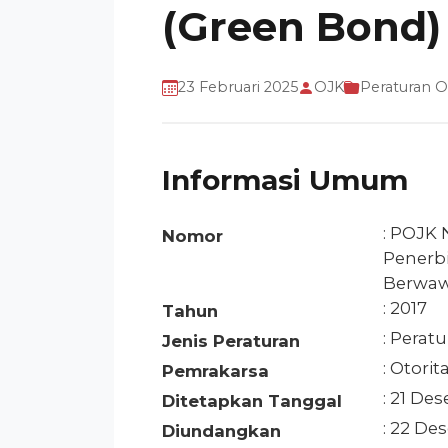
(Green Bond)
23 Februari 2025
OJK
Peraturan 
Informasi Umum
: POJK
Nomor
Penerbi
Berwaw
: 2017
Tahun
: Perat
Jenis Peraturan
: Otori
Pemrakarsa
: 21 De
Ditetapkan Tanggal
: 22 De
Diundangkan