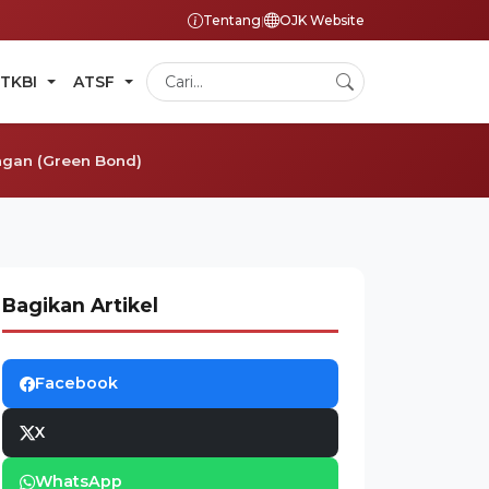
Tentang
|
OJK Website
TKBI
ATSF
ngan (Green Bond)
Bagikan Artikel
Facebook
X
WhatsApp