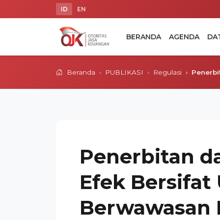
ID
EN
BERANDA
AGENDA
DA
Beranda
PUBLIKASI
Regulasi
Penerbi
Penerbitan d
Efek Bersifat
Berwawasan 