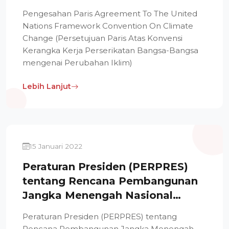
Konvensi Kerangka Kerja
Pengesahan Paris Agreement To The United
Perserikatan Bangsa-Bangsa
Nations Framework Convention On Climate
mengenai Perubahan Iklim
Change (Persetujuan Paris Atas Konvensi
Kerangka Kerja Perserikatan Bangsa-Bangsa
mengenai Perubahan Iklim)
Lebih Lanjut
15 Januari 2022
Peraturan Presiden (PERPRES)
tentang Rencana Pembangunan
Jangka Menengah Nasional
Tahun 2020-2024
Peraturan Presiden (PERPRES) tentang
Rencana Pembangunan Jangka Menengah