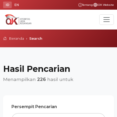
ID
EN
Tentang
|
OJK Website
Beranda
Search
Hasil Pencarian
Menampilkan
226
hasil untuk
Persempit Pencarian