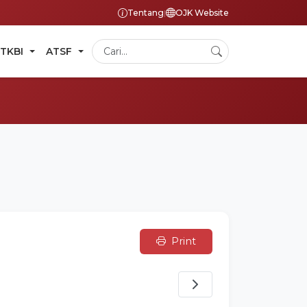
Tentang
|
OJK Website
TKBI
ATSF
Print