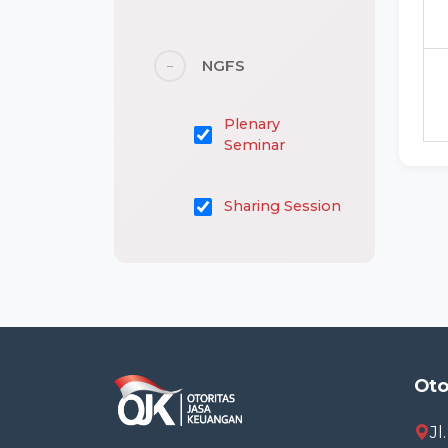
NGFS
−
Plenary
Seminar
Sharing Session
OJK
−
Workshop
Nasional
Oto
FGD Nasional
Jl