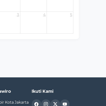
3
4
5
awiro
Ikuti Kami
ir Kota Jakarta