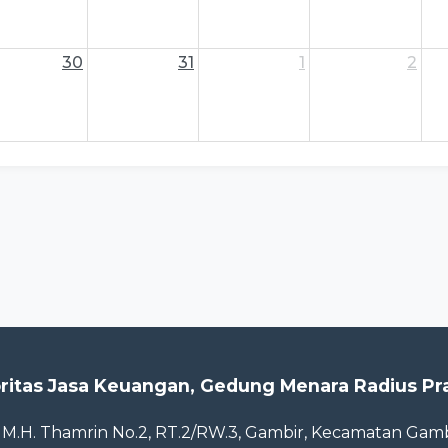
30
31
1
2
ritas Jasa Keuangan, Gedung Menara Radius Pr
. M.H. Thamrin No.2, RT.2/RW.3, Gambir, Kecamatan Gamb